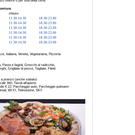
zo veloce o per una bella cena
apertura
chiuso
11.30-14.30
18.30-23.00
11.30-14.30
18.30-23.00
11.30-14.30
18.30-23.00
11.30-14.30
18.30-23.00
11.30-14.30
18.30-23.00
11.30-14.30
18.30-23.00
e, Italiana, Veneta, Vegetariana, Pizzeria
à, Pasta e fagioli, Gnocchi al radicchio,
unghi, Grigliate di pesce, Tagliate, Filetti
 a pranzo (anche sabato)
ocale 360, Tavoli all'aperto
io € 22, Parcheggio auto, Parcheggio pulmann
imali, WI-FI, Televisione, SKY