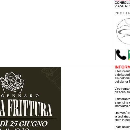
CONEGLI
VIA VITAL 
INFO E P
INFORM
Il Ristoran
e della ser
sin dall'ini
del signor
L'estrema c
pizzeria su
Il ristoran
e genuina e 
innovativi e
Un menù ric
la tagliata
finire in be
Piatti unic