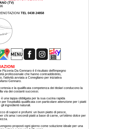
ANO (TV)
96
RENOTAZIONI
TEL 0438 24858
AZIONI
te Pizzeria Da Gennaro è il risultato dell'impegno
ietà professionale che hanno contraddistinto,
zio, l'attività avviata a Conegliano per iniziativa
 Mansi Gennaro.
ortesia e la qualificata competenza dei titolari conducono la
lla via dei costanti successi.
te è una tappa obbligata per la sua cucina rapida
per l'ospitalità qualificata con particolare attenzione per i piatti
 gli ingredienti naturali.
co di sapori e profumi: un buon piatto di pesce,
 per chi ama i secondi piatti a base di carne, un'ottimo dolce per
llezza.
i vengono proposti ogni giorno come soluzione ideale per una