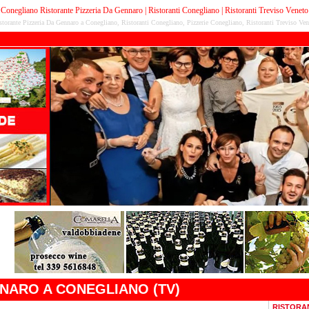
Conegliano Ristorante Pizzeria Da Gennaro | Ristoranti Conegliano | Ristoranti Treviso Veneto
storante Pizzeria Da Gennaro a Conegliano, Ristoranti Conegliano, Pizzerie Conegliano, Ristoranti Treviso Ven
NNARO A CONEGLIANO (TV)
RISTORA