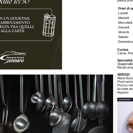
pausa pran
Orari di 
Lunedi
Martedi
Mercoledi
Giovedi
Venerdi
Sabato
Domenica
Cucina
Carne, Pesc
Specialità
Stagionalit
Risotti ai f
SERVIZI
Menù fisso
Posti nel l
Prezzo med
Accetta an
Asporto